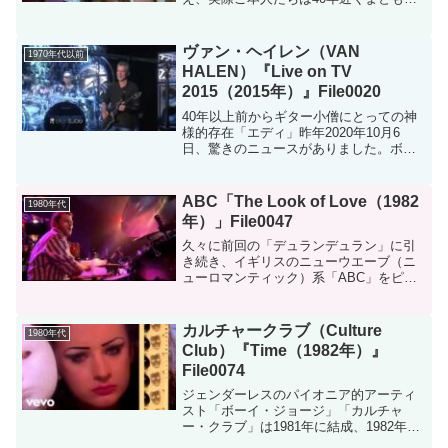
活動はされてないみたいです。）を迎え
る「アバ（ABBA）」です。 1980年リ
リースのアルバム『Super Tro...
ヴァン・ヘイレン（VAN
1970年代以前
HALEN）『Live on TV
2015（2015年）』File0020
40年以上前からギター小僧にとっての神
様的存在「エディ」昨年2020年10月6
日、驚きのニュースがありました。ボク
やギター小僧だけでなく、世界中のヴァ
ン・ヘイレンを知る人はみなひどく悲し
んだのではないかと思います。衝撃的な
ABC「The Look of Love（1982
1980年代
1978年のデビュ...
年）」File0047
久々に前回の「デュランデュラン」に引
き続き、イギリスのニューウエーブ（ニ
ューロマンティック）系「ABC」をピッ
クアップします。1982年リリースのデビ
ューアルバム『ルック・オブ・ラブ』か
らの大ヒットシングル「ルック・オブ・
カルチャークラブ（Culture
1980年代
ラブ」をシェアしま...
Club）『Time（1982年）』
File0074
ジェンダーレスのパイオニア的アーティ
スト「ボーイ・ジョージ」「カルチャ
ー・クラブ」は1981年に結成、1982年に
正式デビューし、フロントマンであるボ