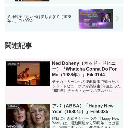
八神純子『思い出は美しすぎて（1978
年）』File0062
関連記事
Ned Doheny（ネッド・ドヒニ
1980年代
ー）『Whatcha Gonna Do For
Me（1988年）』File0144
チャカ・カーンへの楽曲提供で知ったネ
ッド・ドヒニーボクが高校生3年生だった
1981年にチャカ・カーンのアルバム
「Whatcha Gonna Do For Me」がリリー
スされました。その中でもアルバムタイ
トルでもある『Whatcha Gon...
アバ（ABBA）「Happy New
1980年代
Year（1980年）」File0035
昨日に引き続きもう一つの「Happy New
Year」は、活動開始から50周年（とは言
え、実際ご本人たちは40年近くまともな