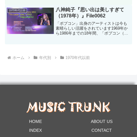
ーイ・ジョージがゲイファッションで一
世風靡しました。この時代のニューロマ
八神純子『思い出は美しすぎて
1970年代以前
ンティックムーブメ...
（1978年）』File0062
「ポプコン」出身のアーティストは今も
素晴らしい活躍をされています1969年か
ら1986年までの18年間、「ポプコン（ヤ
マハポピュラーソングコンテスト）」と
いう音楽コンテストがありました。元々
プロ向けのコンテストでしたが、第6回か
らアマチュア...
ホーム
年代別
1970年代以前
HOME
ABOUT US
INDEX
CONTACT