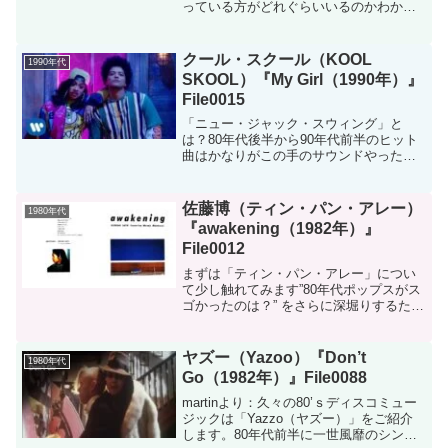
っている方がどれぐらいいるのかわかり
ませんが、ボク自身はデビューから結構
聴かせてもらったアーティストです。
元々お笑いグループとしてデビューした
クール・スクール（KOOL
1990年代
ため、駆け出しの頃のウ...
SKOOL）『My Girl（1990年）』
File0015
「ニュー・ジャック・スウィング」と
は？80年代後半から90年代前半のヒット
曲はかなりがこの手のサウンドやったな
ぁ～、と思いながら今日ご紹介するのは
ニュー・ジャック・スウィング。ココ数
年のいろんな音楽を聴いてると、このニ
佐藤博（ティン・パン・アレー）
1980年代
ュー・ジャック・スウィ...
『awakening（1982年）』
File0012
まずは「ティン・パン・アレー」につい
て少し触れてみます”80年代ポップスがス
ゴかったのは？” をさらに深堀りするため
に70年代に活躍したアーティストをピッ
クアップしているシリーズ第2弾は、1973
年に結成された「ティン・パン・アレ
ヤズー（Yazoo）『Don’t
1980年代
イ」（最初...
Go（1982年）』File0088
martinより：久々の80’ｓディスコミュー
ジックは「Yazzo（ヤズー）」をご紹介
します。80年代前半に一世風靡のシン