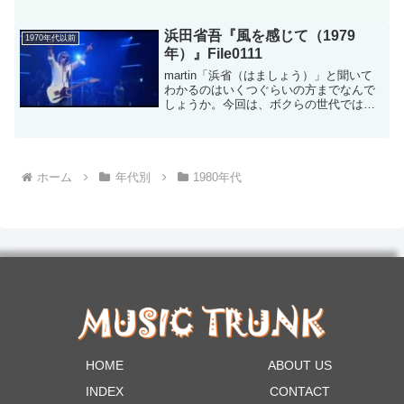
セ・ポップデュオ「Yazzo（ヤズー）」
ヤズーは1981年から1983年に一世を風靡
したヴィンス・クラークとアリソン・...
浜田省吾『風を感じて（1979
1970年代以前
年）』File0111
martin「浜省（はましょう）」と聞いて
わかるのはいくつぐらいの方までなんで
しょうか。今回は、ボクらの世代では知
らない人はいないだろうと言うほどの浜
田省吾さんをピックアップしました。
1975年のデビューからすでに48年デビュ
ーが1975年...
ホーム
年代別
1980年代
HOME
ABOUT US
INDEX
CONTACT