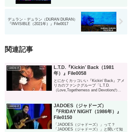
デュラン・デュラン（DURAN DURAN）
『INVISIBLE（2021年）』File0017
関連記事
L.T.D.『Kickin’ Back（1981
1980年代
年）』File0058
とにかくカッコいい『Kickin' Back』アメ
リカのファンクグループ「L.T.D.
（Love,Togetherness and Devotionの
略）」は1968年に結成されました。メン
バーの入れ替わりはあるものの、54年経
った今も活動...
JADOES（ジャドーズ）
1980年代
『FRIDAY NIGHT（1986年）』
File0150
「JADOES（ジャドーズ）」って？
「JADOES（ジャドーズ）」と聞いて知