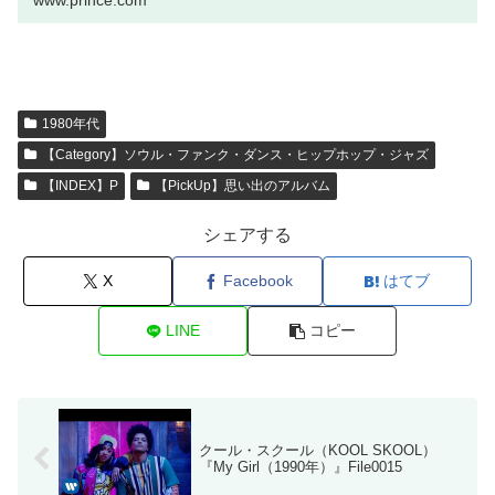
www.prince.com
1980年代
【Category】ソウル・ファンク・ダンス・ヒップホップ・ジャズ
【INDEX】P
【PickUp】思い出のアルバム
シェアする
X
Facebook
はてブ
LINE
コピー
クール・スクール（KOOL SKOOL）
『My Girl（1990年）』File0015