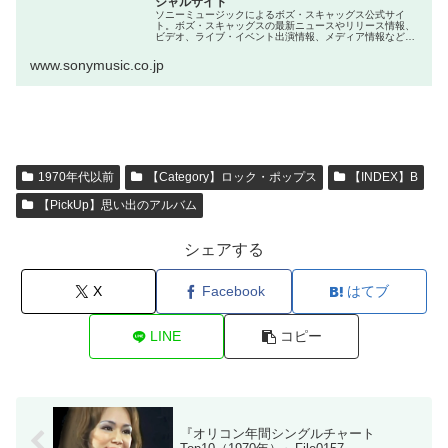
シャルサイト
ソニーミュージックによるボズ・スキャッグス公式サイ
ト。ボズ・スキャッグスの最新ニュースやリリース情報、
ビデオ、ライブ・イベント出演情報、メディア情報などを
掲載。
www.sonymusic.co.jp
1970年代以前
【Category】ロック・ポップス
【INDEX】B
【PickUp】思い出のアルバム
シェアする
X
Facebook
はてブ
LINE
コピー
『オリコン年間シングルチャート