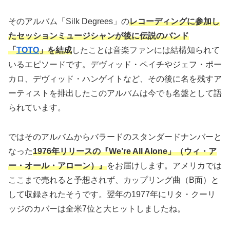
そのアルバム「Silk Degrees」の
レコーディングに参加し
たセッションミュージシャンが後に伝説のバンド
「
TOTO
」を結成
したことは音楽ファンには結構知られて
いるエピソードです。デヴィッド・ペイチやジェフ・ポー
カロ、デヴィッド・ハンゲイトなど、その後に名を残すア
ーティストを排出したこのアルバムは今でも名盤として語
られています。
ではそのアルバムからバラードのスタンダードナンバーと
なった
1976年リリースの
『We’re All Alone」（ウィ・ア
ー・オール・アローン）』
をお届けします。アメリカでは
ここまで売れると予想されず、カップリング曲（B面）と
して収録されたそうです。翌年の1977年にリタ・クーリ
ッジのカバーは全米7位と大ヒットしましたね。