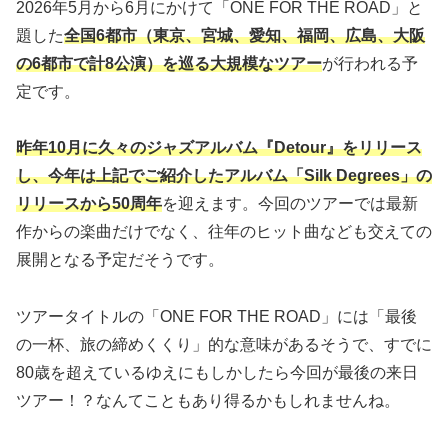
2026年5月から6月にかけて「ONE FOR THE ROAD」と
題した
全国6都市（東京、宮城、愛知、福岡、広島、大阪
の6都市で計8公演）を巡る大規模なツアー
が行われる予
定です。
昨年10月に久々のジャズアルバム『Detour』をリリース
し、今年は上記でご紹介したアルバム「Silk Degrees」の
リリースから50周年
を迎えます。今回のツアーでは最新
作からの楽曲だけでなく、往年のヒット曲なども交えての
展開となる予定だそうです。
ツアータイトルの「ONE FOR THE ROAD」には「最後
の一杯、旅の締めくくり」的な意味があるそうで、すでに
80歳を超えているゆえにもしかしたら今回が最後の来日
ツアー！？なんてこともあり得るかもしれませんね。