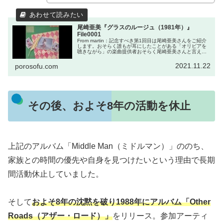
尾崎亜美『グラスのルージュ（1981年）』
File0001
From martin：記念すべき第1回目は尾崎亜美さんをご紹介
します。おそらく誰もが耳にしたことがある「オリビアを
聴きながら」の楽曲提供者おそらく尾崎亜美さんと言え
ば、まず出てくるのが誰もが知る『オリビアを聴きなが
ら』だと思います。楽曲を...
2021.11.22
porosofu.com
その後、およそ8年の活動を休止
上記のアルバム「Middle Man（ミドルマン）」ののち、
家族との時間の優先や自身を見つけたいという理由で長期
間活動休止していました。
そして
およそ8年の沈黙を破り1988年にアルバム「Other
Roads（アザー・ロード）」
をリリース。参加アーティ