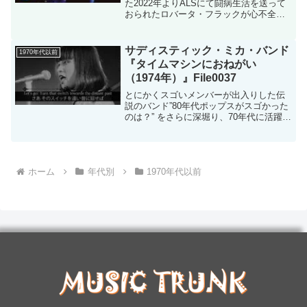
た2022年よりALSにて闘病生活を送って
おられたロバータ・フラックが心不全に
より88歳で永眠されました。心よりご冥
福をお祈りいたします。誰もが知る名曲
『やさしく歌って』1973年にリリースさ
サディスティック・ミカ・バンド
1970年代以前
れ...
『タイムマシンにおねがい
（1974年）』File0037
とにかくスゴいメンバーが出入りした伝
説のバンド”80年代ポップスがスゴかった
のは？” をさらに深堀り、70年代に活躍し
たアーティストをピックアップしている
シリーズ第4弾は1972年デビューの「サデ
ィスティック・ミカ・バンド」です。こ
ちらのメ...
ホーム
年代別
1970年代以前