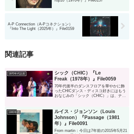
Top10（1970年）』File0157
A-P Connection（A-Pコネクション）
『Into The Light（2025年）』File0159
関連記事
シック（CHIC）『Le
1970年代以前
Freak（1978年）』File0059
70年代後半のダンスフロアを華やかに飾
ったCHICダンス・ディスコ好きにはもう
おなじみの「シック（CHIC）」は、ナイ
ル・ロジャース（Gt）、バーナード・エ
ドワーズ（Ba)を中心に1977年にデビュー
しました。やっぱりシックの魅力は、ナ
ルイス・ジョンソン（Louis
1980年代
イル...
Johnson）『Passage（1981
年）』File0091
From martin：今日は7年前の2015年5月21