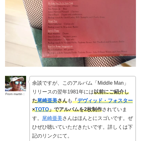
余談ですが、このアルバム「Middle Man」
リリースの翌年1981年には
以前にご紹介し
From martin：
た
尾崎亜美
さん
も
「
デヴィッド・フォスター
×
TOTO
」
でアルバムを2枚制作
されていま
す。
尾崎亜美
さんはほんとにスゴいです。ぜ
ひぜひ聴いていただきたいです。詳しくは下
記のリンクにて。