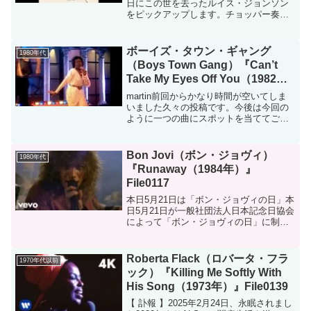
日にこの世を去ったルイス・ジョンソン
をピックアップします。チョッパー奏法
の代名詞ボクが生ルイスを見たのは1983
年に来日したジョージ・デュークのコン
サートでした。とにかくカッコいいの
ボーイズ・タウン・ギャング
1980年代
一...
（Boys Town Gang）『Can’t
Take My Eyes Off You（1982
年）』File0108
martin前回からかなり時間が空いてしま
いました久々の投稿です。今後は今回の
ように一つの曲にスポットを当ててご紹
介するパターンも増やしていきます。今
後ともどうぞよろしくお願いいたしま
す。オリジナル曲リリースからすでに56
Bon Jovi（ボン・ジョヴィ）
1980年代
年の名曲先月、テレ...
『Runaway（1984年）』
File0117
本日5月21日は「ボン・ジョヴィの日」本
日5月21日が一般社団法人日本記念日協会
によって「ボン・ジョヴィの日」に制定
されたことが、ボン・ジョヴィの公式ア
ンバサダーである「なかやまきんに君」
から発表されました。理由は40年前の
Roberta Flack（ロバータ・フラ
1970年代以前
1984年5月2...
ック）『Killing Me Softly With
His Song（1973年）』File0139
【 訃報 】2025年2月24日、永眠されまし