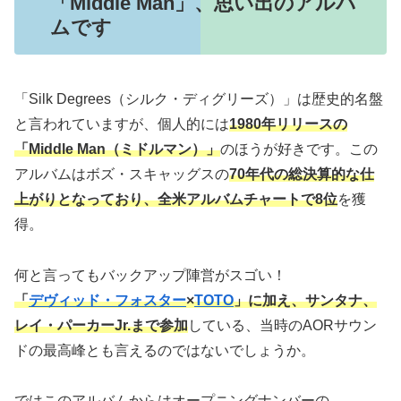
「Middle Man」、思い出のアルバ
ムです
「Silk Degrees（シルク・ディグリーズ）」は歴史的名盤
と言われていますが、個人的には
1980年リリースの
「Middle Man（ミドルマン）」
のほうが好きです。この
アルバムはボズ・スキャッグスの
70年代の総決算的な仕
上がりとなっており、全米アルバムチャートで8位
を獲
得。
何と言ってもバックアップ陣営がスゴい！
「
デヴィッド・フォスター
×
TOTO
」に加え、サンタナ、
レイ・パーカーJr.まで参加
している、当時のAORサウン
ドの最高峰とも言えるのではないでしょうか。
ではこのアルバムからはオープニングナンバーの